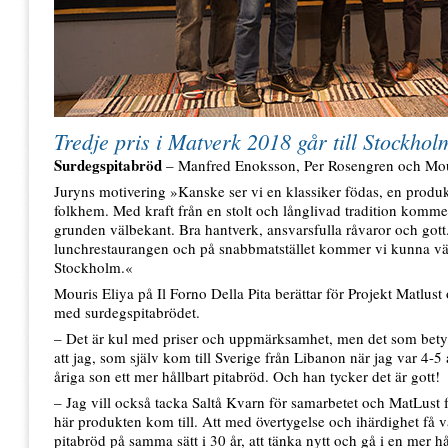
Tredje pris i Matverk 2018 går till Stockhol
Surdegspitabröd
– Manfred Enoksson, Per Rosengren och Mou
Juryns motivering »Kanske ser vi en klassiker födas, en produk
folkhem. Med kraft från en stolt och långlivad tradition komme
grunden välbekant. Bra hantverk, ansvarsfulla råvaror och gott.
lunchrestaurangen och på snabbmatstället kommer vi kunna väl
Stockholm.«
Mouris Eliya på Il Forno Della Pita berättar för Projekt Matlust
med surdegspitabrödet.
– Det är kul med priser och uppmärksamhet, men det som betyd
att jag, som själv kom till Sverige från Libanon när jag var 4-5
åriga son ett mer hållbart pitabröd. Och han tycker det är gott!
– Jag vill också tacka Saltå Kvarn för samarbetet och MatLust för
här produkten kom till. Att med övertygelse och ihärdighet få v
pitabröd på samma sätt i 30 år, att tänka nytt och gå i en mer hål