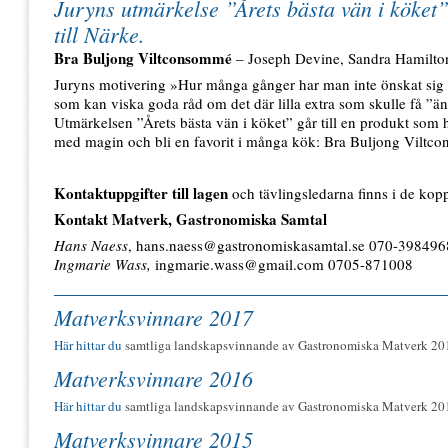
Juryns utmärkelse ”Årets bästa vän i köket
till Närke.
Bra Buljong Viltconsommé
– Joseph Devine, Sandra Hamilton 
Juryns motivering »Hur många gånger har man inte önskat sig en
som kan viska goda råd om det där lilla extra som skulle få ”än
Utmärkelsen ”Årets bästa vän i köket” går till en produkt som har
med magin och bli en favorit i många kök: Bra Buljong Viltc
Kontaktuppgifter till lagen
och tävlingsledarna finns i de ko
Kontakt Matverk, Gastronomiska Samtal
Hans Naess
, hans.naess@gastronomiskasamtal.se 070-398496
Ingmarie Wass,
ingmarie.wass@gmail.com 0705-871008
Matverksvinnare 2017
Här hittar du
samtliga landskapsvinnande av Gastronomiska Matverk 20
Matverksvinnare 2016
Här hittar du
samtliga landskapsvinnande av Gastronomiska Matverk 20
Matverksvinnare 2015