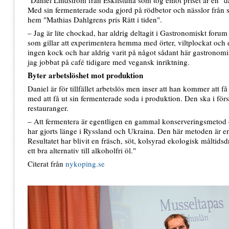
"Daniel Lindström från Eskilstuna som tog emot priset är en "d
Med sin fermenterade soda gjord på rödbetor och nässlor från s
hem "Mathias Dahlgrens pris Rätt i tiden".
– Jag är lite chockad, har aldrig deltagit i Gastronomiskt forum 
som gillar att experimentera hemma med örter, viltplockat och 
ingen kock och har aldrig varit på något sådant här gastrono
jag jobbat på café tidigare med vegansk inriktning.
Byter arbetslöshet mot produktion
Daniel är för tillfället arbetslös men inser att han kommer att f
med att få ut sin fermenterade soda i produktion. Den ska i först
restauranger.
– Att fermentera är egentligen en gammal konserveringsmetod 
har gjorts länge i Ryssland och Ukraina. Den här metoden är e
Resultatet har blivit en fräsch, söt, kolsyrad ekologisk måltids
ett bra alternativ till alkoholfri öl."
Citerat från
nykoping.se