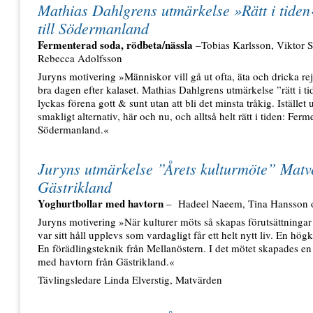
Mathias Dahlgrens utmärkelse »Rätt i tide
till Södermanland
Fermenterad soda, rödbeta/nässla
–Tobias Karlsson, Viktor 
Rebecca Adolfsson
Juryns motivering »Människor vill gå ut ofta, äta och dricka rej
bra dagen efter kalaset. Mathias Dahlgrens utmärkelse ”rätt i t
lyckas förena gott & sunt utan att bli det minsta tråkig. Iställe
smakligt alternativ, här och nu, och alltså helt rätt i tiden: Fer
Södermanland.«
Juryns utmärkelse ”Årets kulturmöte” Matve
Gästrikland
Yoghurtbollar med havtorn
– Hadeel Naeem, Tina Hansson 
Juryns motivering »När kulturer möts så skapas förutsättningar
var sitt håll upplevs som vardagligt får ett helt nytt liv. En högkv
En förädlingsteknik från Mellanöstern. I det mötet skapades en
med havtorn från Gästrikland.«
Tävlingsledare Linda Elverstig, Matvärden